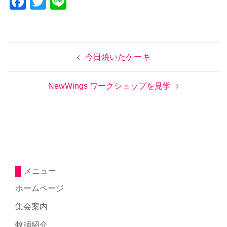
Facebook
Twitter
Line
投
今日焼いたケーキ
稿
ナ
ビ
NewWings ワークショップを見学
ゲ
ー
シ
ョ
ン
メニュー
ホームページ
集会案内
牧師紹介