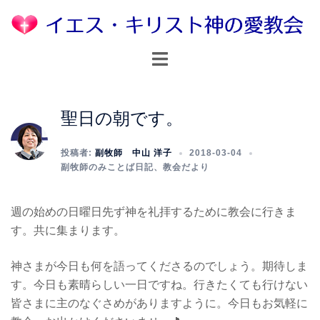
コ
ン
テ
ト
ン
グ
ツ
ル
へ
メ
聖日の朝です。
ス
ニ
キ
ュ
投稿者:
副牧師 中山 洋子
2018-03-04
ッ
ー
副牧師のみことば日記
、
教会だより
プ
週の始めの日曜日先ず神を礼拝するために教会に行きま
す。共に集まります。
神さまが今日も何を語ってくださるのでしょう。期待しま
す。今日も素晴らしい一日ですね。行きたくても行けない
皆さまに主のなぐさめがありますように。今日もお気軽に