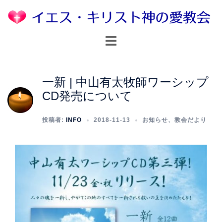
コ
ン
テ
ト
ン
グ
ツ
ル
へ
メ
一新 | 中山有太牧師ワーシップ
ス
ニ
CD発売について
キ
ュ
ッ
ー
投稿者:
INFO
2018-11-13
お知らせ
、
教会だより
プ