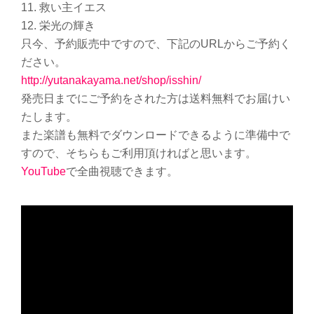
11. 救い主イエス
12. 栄光の輝き
只今、予約販売中ですので、下記のURLからご予約く
ださい。
http://yutanakayama.net/shop/isshin/
発売日までにご予約をされた方は送料無料でお届けい
たします。
また楽譜も無料でダウンロードできるように準備中で
すので、そちらもご利用頂ければと思います。
YouTube
で全曲視聴できます。